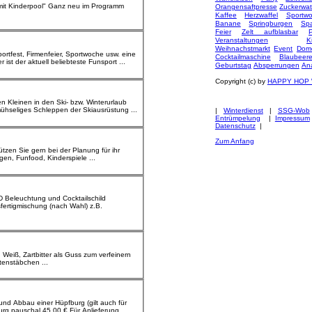
Orangensaftpresse
Zuckerwa
Kaffee
Herzwaffel
Sportw
Banane
Springburgen
Spa
Feier
Zelt aufblasbar
Veranstaltungen
K
Weihnachstmarkt
Event
Dome
Cocktailmaschine
Blaubeer
 und Zuschauer! Bubble Soccer ist der aktuell beliebteste Funsport ...
Geburtstag
Absperrungen
An
Copyright (c) by
HAPPY HOP
ühseliges Schleppen der Skiausrüstung ...
|
Winterdienst
|
SSG-Wob
Entrümpelung
|
Impressum
Datenschutz
|
Zum Anfang
en, Funfood, Kinderspiele ...
te
nstäbchen ...
l 45,00 € Für Anlieferung