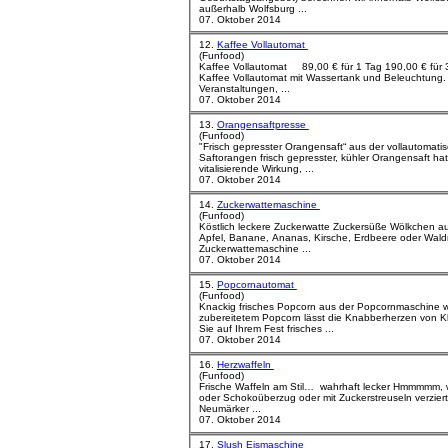
außerhalb Wolfsburg ...
07. Oktober 2014
12.
Kaffee Vollautomat
(Funfood)
Kaffee Vollautomat 89,00 € für 1 Tag 190,00 € für 3 Tage (zzgl. Verbrauchsmaterialien)
Kaffee Vollautomat mit Wassertank und Beleuchtung. 
Veranstaltungen, ...
07. Oktober 2014
13.
Orangensaftpresse
(Funfood)
"Frisch gepresster Orangensaft“ aus der vollautomatische
Saftorangen frisch gepresster, kühler Orangensaft ha
vitalisierende Wirkung, ...
07. Oktober 2014
14.
Zuckerwattemaschine
(Funfood)
Köstlich leckere
Zuckerwatte
Zuckersüße Wölkchen auf Wunsch mit verschiedenen Aromen. Mit
Zuckerwatte
maschine ...
07. Oktober 2014
15.
Popcornautomat
(Funfood)
Knackig frisches Popcorn aus der Popcornmaschine wie im Kino Allein der 
zubereitetem Popcorn lässt die Knabberherzen von K
Sie auf Ihrem Fest frisches ...
07. Oktober 2014
16.
Herzwaffeln
(Funfood)
Frische Waffeln am Stil… wahrhaft lecker Hmmmmm, wie das duftet! Egal ob mit Puderzucker
oder Schokoüberzug oder mit Zuckerstreuseln verziert
Neumärker ...
07. Oktober 2014
17.
Slush Eismaschine