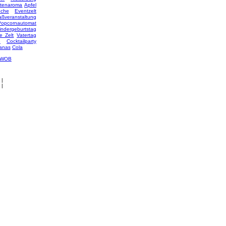
ttenaroma
Apfel
oche
Eventzelt
ßveranstaltung
Popcornautomat
indergeburtstag
 Zelt
Vatertag
e
Cocktailparty
anas
Cola
 WOB
|
|