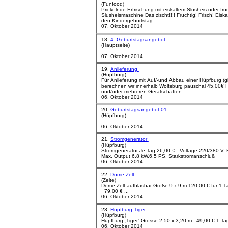
(Funfood)
Prickelnde Erfrischung mit eiskaltem Slusheis oder fru
Slusheismaschine Das zischt!!!! Fruchtig! Frisch! Eiskalt! Machen Sie Ihre Sommerparty oder
den Kindergeburtstag ...
07. Oktober 2014
18.
4_Geburtstagsangebot
(Hauptseite)
07. Oktober 2014
19.
Anlieferung
(Hüpfburg)
Für Anlieferung mit Auf/-und Abbau einer Hüpfburg (g
berechnen wir innerhalb Wolfsburg pauschal 45,00€ F
und/oder mehreren Gerätschaften ...
06. Oktober 2014
20.
Geburtstagsangebot 01
(Hüpfburg)
06. Oktober 2014
21.
Stromgenerator
(Hüpfburg)
Stromgenerator Je Tag 26,00 € Voltage 220/380 V, Frequenze 50 Hz, Rated Output 6,5 kW
Max. Output 6,8 kW,6,5 PS, Starkstromanschluß
06. Oktober 2014
22.
Dome Zelt
(Zelte)
Dome Zelt aufblasbar Größe 9 x 9 m 120,00 € für 1 Tag 180,00 € für 3 Tage Größe 5 x 5 m
79,00 € ...
06. Oktober 2014
23.
Hüpfburg Tiger
(Hüpfburg)
06. Oktober 2014