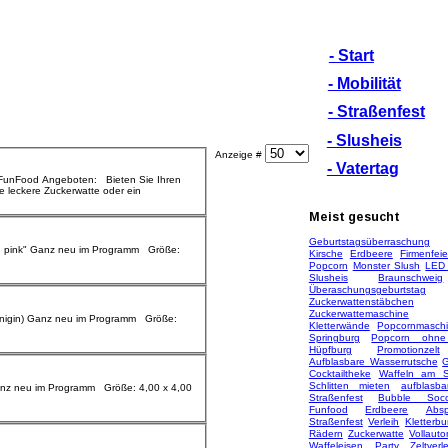
- Start
- Mobilität
- Straßenfest
- Slusheis
Anzeige #
- Vatertag
geboten: Bieten Sie Ihren
ne leckere
Zuckerwatte
oder ein
Meist
gesucht
Geburtstagsüberraschung
Kirsche
Erdbeere
Firmenfeie
Popcorn
Monster Slush
LED 
Slusheis
Braunschweig
Überaschungsgeburtstag
Zuckerwattenstäbchen
Zuckerwattemaschine
Kletterwände
Popcornmasch
Springburg
Popcorn ohn
Hüpfburg
Promotionzelt
Aufblasbare Wasserrutsche
G
Cocktailtheke
Waffeln am St
Schlitten mieten
aufblasba
Straßenfest
Bubble Socc
Funfood
Erdbeere
Abs
Straßenfest
Verleih
Kletterbu
Rädern
Zuckerwatte
Vollaut
Waffeleisen
Party
Zeltverl