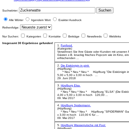
Suchen
Suchwörter:
Alle Wörter
Irgendein Wort
Exakter Ausdruck
Reihenfolge:
Nur Suchen:
Kategorien
Kontakte
Beiträge
Newsfeeds
Weblinks
Insgesamt 30 Ergebnisse gefunden!
1.
Funfood
(Kategorie)
Verwöhnen Sie Ihre Gäste oder Kunden mit unseren FunFood An
Gästen z.B. knackig frisches Popcorn wie im Kino, ei
erfrischenden ...
2.
Die Eiskönigin in pink
(Hüpfburg)
* Neu * Neu * Neu * Hüpfburg "Die Eiskönigin in pink" Ganz neu im Programm Größe:
5,00 x 5,00 x 3,00 m hoch ...
29. Juni 2018
3.
Hüpfburg Elsa
(Hüpfburg)
* Neu * Neu * Neu * Hüpfburg "ELSA" (Die Eiskönigin) Ganz neu im Programm Größe:
4,00 x 5,00 x 3,00 m hoch 120,00 ...
09. Mai 2017
4.
Hüpfburg Spidermann
(Hüpfburg)
* Neu * Neu * Neu * Hüpfburg "SPIDERMAN" Ganz neu im Programm Größe: 4,00 x 4,00
x 3,00 m hoch 110,00 € für ...
09. Mai 2017
5.
Hüpfburg Wasserrutsche mit Pool
(Hüpfburg)