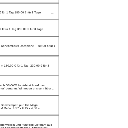
Hüpfburg „Teddy Burg“ Grösse 3,60 x 4,0 m 95,00 € für 1 Tag 180,00 € für 3 Tage ...
Kletterberg Größe: 6,30 x 6,30 x 3,50 m hoch 260,00 € für 1 Tag 350,00 € für 3 Tage
Angebot von Happy-Hop-Wob.de, nachfolgend „Anbieter“ genannt. Wir freuen uns sehr über ...
Wasserrustsche für absoluten Sommerspaß nur bei uns! Maße: 4,57 x 9,15 x 4,88 m ...
menfeier, Sportveranstaltung, Straßenfest, ...