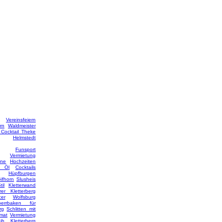
Vereinsfeiern
rn
Waldmeister
Cocktail Theke
Helmstedt
Funsport
Vermietung
ine
Hochzeiten
e Öl
Cocktails
Hüpfburgen
ifhorn
Slusheis
il
Kletterwand
rer Kletterberg
er
Wolfsburg
perrbaken für
rg
Schlitten mit
omat
Vermietung
eih
Kletterberg