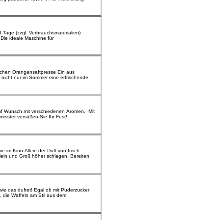
Die ideale Maschine für
n Orangensaftpresse Ein aus
t nicht nur im Sommer eine erfrischende
Apfel, Banane, Ananas, Kirsche, Erdbeere oder Waldmeister versüßen Sie Ihr Fest!
Duft von frisch
lein und Groß höher schlagen. Bereiten
, die Waffeln am Stil aus dem