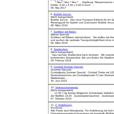
* Neu * Neu * Neu * Hüpfburg "Wasserrutsche mit Kinderpool" Ganz neu im Programm
Größe: 5,00 x 5,00 x 3,00 m hoch ...
09. Mai 2017
6.
Bubble Soccer
(Nicht kategorisiert)
Bubble Soccer Das neue Funsport Erlebnis für Ihr Sportfest, Firmenfeier, Sportwoche usw. eine
Riesengaudi für Spieler
08. März 2016
7.
Schlitten mit Räder
(Winter-Special)
Schlitten mit Rädern (abnehmbar): Sie wollen mit Ihren Kleinen in den Ski- bzw. Winterurlaub
und suchen die optimale Transportmöglichkeit ohne m
08. März 2016
8.
Straßenfest
(Nicht kategorisiert)
Das nächste Straßenfest kann kommen Wir unterstützen Sie gern bei der Planung für ihr
kommendes Strassenfest. Bei uns finden Sie Hüpfburg
29. Februar 2016
9.
Cocktail Sommer Special
(Sommer-Special)
Cocktailparty Sommer Special Cocktail Theke mit LED Beleuchtung und Cocktailschild
Slusheismaschine als Cocktailspender 5 Liter Slusheisfertigmischung (nach Wahl) z.B.
Waldmeister, ...
30. Juni 2015
10.
Verbrauchsmaterial
(Nicht kategorisiert)
... 11,00 1 kg feinste Belgische Schokolade Vollmilch, Weiß, Zartbitter als Guss zum verfeinern
der Waffeln 14,00
Zuckerwatte
maschine
Zuckerwat
07. Oktober 2014
11.
Z_Anlieferung
(Funfood)
Alle Preise sind Abholpreise. Für Anlieferung mit Auf/-und Abbau einer Hüpfburg (gilt auch für
Geburtstagsangebot) berechnen wir innerhalb Wolfsburg pauscha