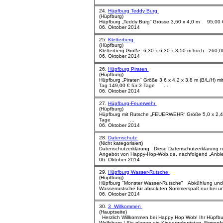
24.
Hüpfburg Teddy Burg
(Hüpfburg)
06. Oktober 2014
25.
Kletterberg
(Hüpfburg)
06. Oktober 2014
26.
Hüpfburg Piraten
(Hüpfburg)
Hüpfburg „Piraten" Größe 3,6 x 4,2 x 3,8 m (B/L/H) mit abnehmbarer Dachplane 69,00 € für 1
Tag 149,00 € für 3 Tage ...
06. Oktober 2014
27.
Hüpfburg-Feuerwehr
(Hüpfburg)
Hüpfburg mit Rutsche „FEUERWEHR“ Größe 5,0 x 2,4 m 180,00 € für 1 Tag, 230,00 € für 3
Tage ...
06. Oktober 2014
28.
Datenschutz
(Nicht kategorisiert)
Datenschutzerklärung Diese Datenschutzerklärung nach DS-GVO bezieht sich auf das
06. Oktober 2014
29.
Hüpfburg Wasser-Rutsche
(Hüpfburg)
Hüpfburg "Monster Wasser-Rutsche" Abkühlung und Sommerspaß pur! Die Mega
06. Oktober 2014
30.
3_Willkommen
(Hauptseite)
Herzlich Willkommen bei Happy Hop Wob! Ihr Hüpfburgenverleih und FunFood Lieferant aus
Wolfsburg ! Sie planen ein Kindergeburtstag, Fir