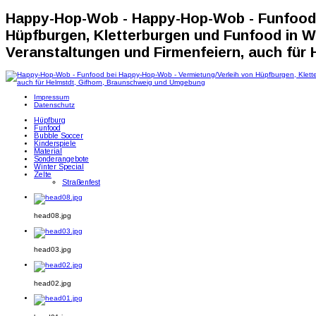
Happy-Hop-Wob - Happy-Hop-Wob - Funfood 
Hüpfburgen, Kletterburgen und Funfood in Wo
Veranstaltungen und Firmenfeiern, auch für
Impressum
Datenschutz
Hüpfburg
Funfood
Bubble Soccer
Kinderspiele
Material
Sonderangebote
Winter Special
Zelte
Straßenfest
head08.jpg
head03.jpg
head02.jpg