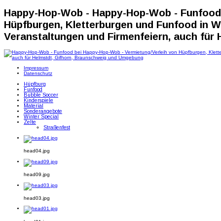
Happy-Hop-Wob - Happy-Hop-Wob - Funfood 
Hüpfburgen, Kletterburgen und Funfood in Wo
Veranstaltungen und Firmenfeiern, auch für
Impressum
Datenschutz
Hüpfburg
Funfood
Bubble Soccer
Kinderspiele
Material
Sonderangebote
Winter Special
Zelte
Straßenfest
head04.jpg
head09.jpg
head03.jpg