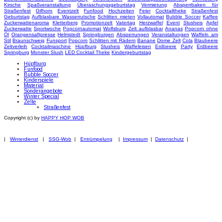
Kirsche
Spaßveranstaltung
Überaschungsgeburtstag
Vermietung
Absperrbaken für
Straßenfest
Gifhorn
Eventzelt
Funfood
Hochzeiten
Feier
Cocktailtheke
Straßenfest
Geburtstag
Aufblasbare Wasserrutsche
Schlitten mieten
Vollautomat
Bubble Soccer
Kaffee
Zuckerwattenaroma
Kletterberg
Promotionzelt
Vatertag
Herzwaffel
Event
Slusheis
Apfel
Zuckerwatte
Sportwoche
Popcornautomat
Wolfsburg
Zelt aufblasbar
Ananas
Popcorn ohne
Öl
Orangensaftpresse
Helmstedt
Springburgen
Absperrungen
Veranstaltungen
Waffeln am
Stil
Braunschweig
Funsport
Popcorn
Schlitten mit Rädern
Banane
Dome Zelt
Cola
Blaubeere
Zeltverleih
Cocktailmaschine
Hüpfburg
Slusheis
Waffeleisen
Erdbeere
Party
Erdbeere
Springburg
Monster Slush
LED Cocktail Theke
Kindergeburtstag
Hüpfburg
Funfood
Bubble Soccer
Kinderspiele
Material
Sonderangebote
Winter Special
Zelte
Straßenfest
Copyright (c) by
HAPPY HOP WOB
|
Winterdienst
|
SSG-Wob
|
Entrümpelung
|
Impressum
|
Datenschutz
|