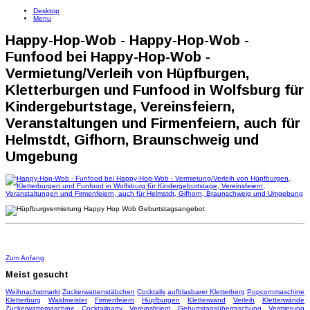
Desktop
Menu
Happy-Hop-Wob - Happy-Hop-Wob -
Funfood bei Happy-Hop-Wob -
Vermietung/Verleih von Hüpfburgen,
Kletterburgen und Funfood in Wolfsburg für
Kindergeburtstage, Vereinsfeiern,
Veranstaltungen und Firmenfeiern, auch für
Helmstdt, Gifhorn, Braunschweig und
Umgebung
Zum Anfang
Meist
gesucht
Weihnachstmarkt
Zuckerwattenstäbchen
Cocktails
aufblasbarer Kletterberg
Popcornmaschine
Kletterburg
Waldmeister
Firmenfeiern
Hüpfburgen
Kletterwand
Verleih
Kletterwände
Zuckerwattemaschine
Cocktailparty
Vereinsfeiern
Geburtstagsüberraschung
Vermietung